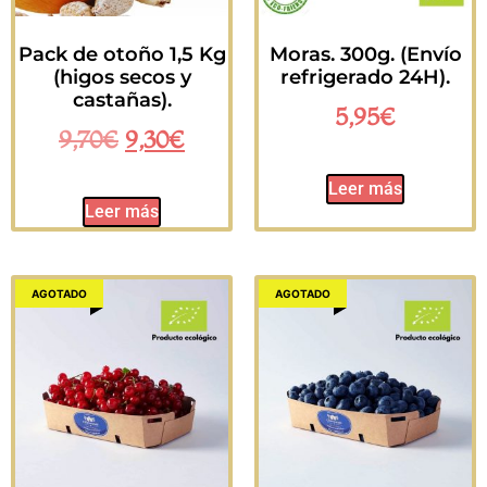
Pack de otoño 1,5 Kg
Moras. 300g. (Envío
(higos secos y
refrigerado 24H).
castañas).
5,95
€
9,70
€
9,30
€
Leer más
Leer más
AGOTADO
AGOTADO