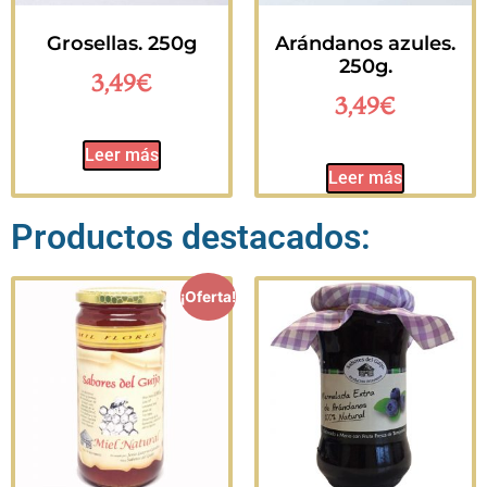
Grosellas. 250g
Arándanos azules.
250g.
3,49
€
3,49
€
Leer más
Leer más
Productos destacados:
¡Oferta!