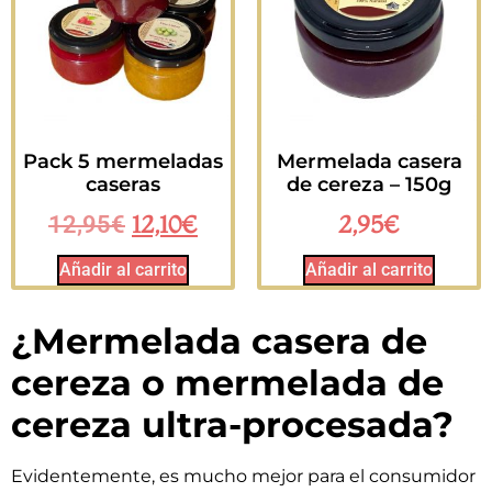
Pack 5 mermeladas
Mermelada casera
caseras
de cereza – 150g
12,10
€
2,95
€
12,95
€
Añadir al carrito
Añadir al carrito
¿Mermelada casera de
cereza o mermelada de
cereza ultra-procesada?
Evidentemente, es mucho mejor para el consumidor