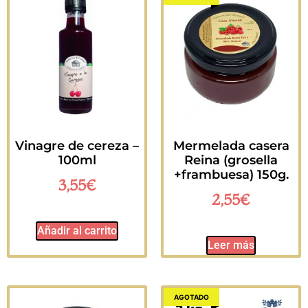
Vinagre de cereza –
Mermelada casera
100ml
Reina (grosella
+frambuesa) 150g.
3,55
€
2,55
€
Añadir al carrito
Leer más
AGOTADO