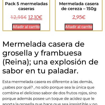
Pack 5 mermeladas
Mermelada casera
caseras
de cereza – 150g
12,10
€
2,95
€
12,95
€
Añadir al carrito
Añadir al carrito
Mermelada casera de
grosella y frambuesa
(Reina); una explosión de
sabor en tu paladar.
Esta mermelada casera es diferente a las demás,
¿sabes por qué? , no sólo porque sea la única que
combina el delicioso sabor de dos frutos rojos, sino
porque además posee un toque de acidez que le
aporta la grosella que hace que sea irresistible y no